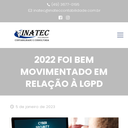
(49) 3677-0195
inatec@inateccontabilidade.com.br
2022 FOI BEM
MOVIMENTADO EM
RELAÇÃO À LGPD
5 de janeiro de 2023