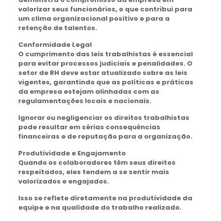
valorizar seus funcionários, o que contribui para
um clima organizacional positivo e para a
retenção de talentos.
Conformidade Legal
O cumprimento das leis trabalhistas é essencial
para evitar processos judiciais e penalidades. O
setor de RH deve estar atualizado sobre as leis
vigentes, garantindo que as políticas e práticas
da empresa estejam alinhadas com as
regulamentações locais e nacionais.
Ignorar ou negligenciar os direitos trabalhistas
pode resultar em sérias consequências
financeiras e de reputação para a organização.
Produtividade e Engajamento
Quando os colaboradores têm seus direitos
respeitados, eles tendem a se sentir mais
valorizados e engajados.
Isso se reflete diretamente na produtividade da
equipe e na qualidade do trabalho realizado.