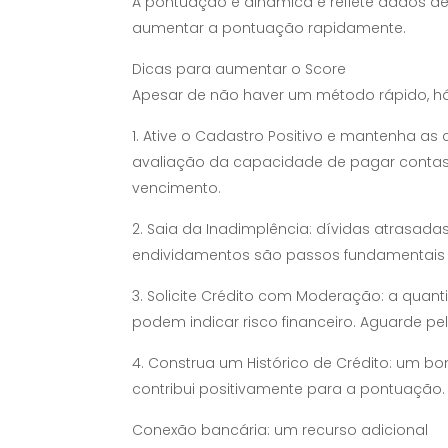
A pontuação é dinâmica e reflete dados de 
aumentar a pontuação rapidamente.
Dicas para aumentar o Score
Apesar de não haver um método rápido, há
1. Ative o Cadastro Positivo e mantenha as 
avaliação da capacidade de pagar contas e
vencimento.
2. Saia da Inadimplência: dívidas atrasada
endividamentos são passos fundamentais 
3. Solicite Crédito com Moderação: a quan
podem indicar risco financeiro. Aguarde pe
4. Construa um Histórico de Crédito: um b
contribui positivamente para a pontuação
Conexão bancária: um recurso adicional