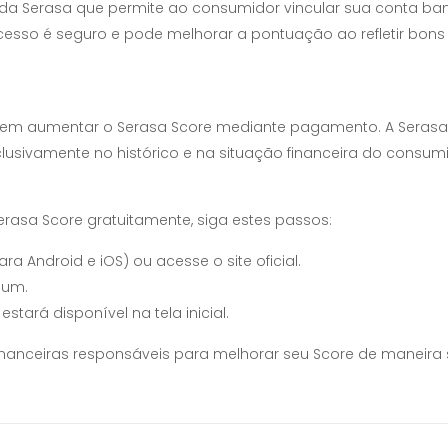
da Serasa que permite ao consumidor vincular sua conta ban
ocesso é seguro e pode melhorar a pontuação ao refletir bo
metem aumentar o Serasa Score mediante pagamento. A Seras
sivamente no histórico e na situação financeira do consumi
erasa Score gratuitamente, siga estes passos:
ra Android e iOS) ou acesse o site oficial.
 um.
stará disponível na tela inicial.
nanceiras responsáveis para melhorar seu Score de maneira s