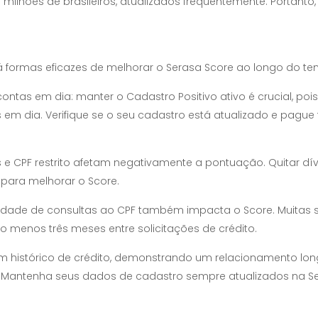
milhões de brasileiros, atualizados frequentemente. Portant
 formas eficazes de melhorar o Serasa Score ao longo do te
contas em dia: manter o Cadastro Positivo ativo é crucial, poi
m dia. Verifique se o seu cadastro está atualizado e pague
s e CPF restrito afetam negativamente a pontuação. Quitar dí
para melhorar o Score.
tidade de consultas ao CPF também impacta o Score. Muitas s
lo menos três meses entre solicitações de crédito.
om histórico de crédito, demonstrando um relacionamento lo
. Mantenha seus dados de cadastro sempre atualizados na S