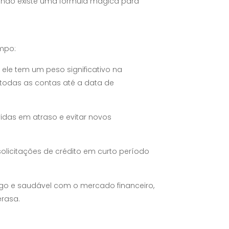
o, não existe uma fórmula mágica para
mpo:
s ele tem um peso significativo na
 todas as contas até a data de
vidas em atraso e evitar novos
olicitações de crédito em curto período
ngo e saudável com o mercado financeiro,
erasa.