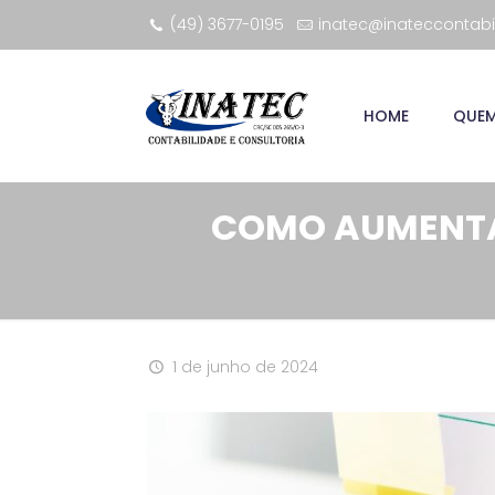
(49) 3677-0195
inatec@inateccontabi
HOME
QUE
COMO AUMENTAR
1 de junho de 2024