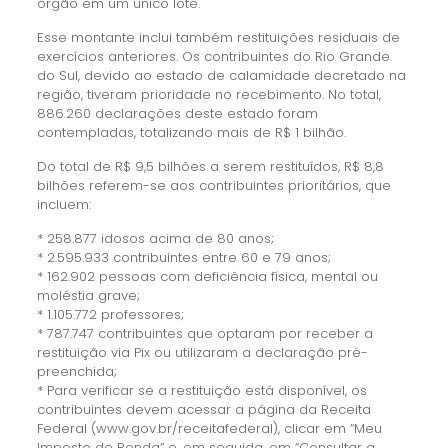
órgão em um único lote.
Esse montante inclui também restituições residuais de
exercícios anteriores. Os contribuintes do Rio Grande
do Sul, devido ao estado de calamidade decretado na
região, tiveram prioridade no recebimento. No total,
886.260 declarações deste estado foram
contempladas, totalizando mais de R$ 1 bilhão.
Do total de R$ 9,5 bilhões a serem restituídos, R$ 8,8
bilhões referem-se aos contribuintes prioritários, que
incluem:
* 258.877 idosos acima de 80 anos;
* 2.595.933 contribuintes entre 60 e 79 anos;
* 162.902 pessoas com deficiência física, mental ou
moléstia grave;
* 1.105.772 professores;
* 787.747 contribuintes que optaram por receber a
restituição via Pix ou utilizaram a declaração pré-
preenchida;
* Para verificar se a restituição está disponível, os
contribuintes devem acessar a página da Receita
Federal (www.gov.br/receitafederal), clicar em “Meu
Imposto de Renda” e, em seguida, em “Consultar a