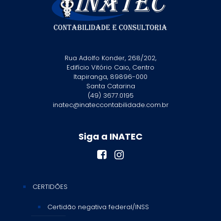
Rua Adolfo Konder, 268/202,
Edifício Vitório Caio, Centro
Itapiranga, 89896-000
Santa Catarina
(49) 3677.0195
inatec@inateccontabilidade.com.br
Siga a INATEC
CERTIDÕES
Certidão negativa federal/INSS