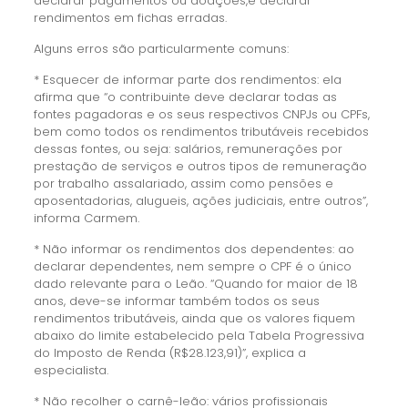
declarar pagamentos ou doações,e declarar
rendimentos em fichas erradas.
Alguns erros são particularmente comuns:
* Esquecer de informar parte dos rendimentos: ela
afirma que “o contribuinte deve declarar todas as
fontes pagadoras e os seus respectivos CNPJs ou CPFs,
bem como todos os rendimentos tributáveis recebidos
dessas fontes, ou seja: salários, remunerações por
prestação de serviços e outros tipos de remuneração
por trabalho assalariado, assim como pensões e
aposentadorias, alugueis, ações judiciais, entre outros”,
informa Carmem.
* Não informar os rendimentos dos dependentes: ao
declarar dependentes, nem sempre o CPF é o único
dado relevante para o Leão. “Quando for maior de 18
anos, deve-se informar também todos os seus
rendimentos tributáveis, ainda que os valores fiquem
abaixo do limite estabelecido pela Tabela Progressiva
do Imposto de Renda (R$28.123,91)”, explica a
especialista.
* Não recolher o carnê-leão: vários profissionais