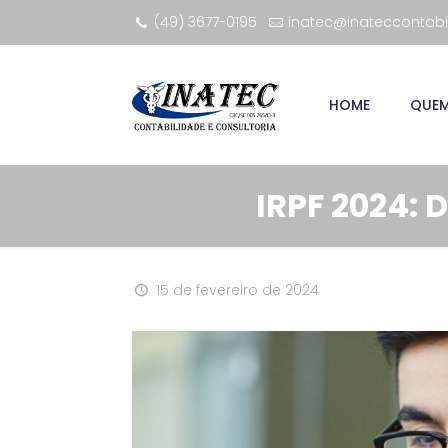
(49) 3677-0195
inatec@inateccontabi
HOME
QUE
IRPF 2024:
15 de fevereiro de 2024