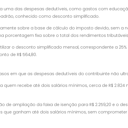
ada uma das despesas dedutíveis, como gastos com educação, 
padrão, conhecido como desconto simplificado.
retamente sobre a base de cálculo do imposto devido, sem 
 porcentagem fixa sobre o total dos rendimentos tributáveis
tilizar o desconto simplificado mensal, correspondente a 25% d
onto de R$ 564,80.
asos em que as despesas dedutíveis do contribuinte não ult
uem recebe até dois salários mínimos, cerca de R$ 2.824 men
o de ampliação da faixa de isenção para R$ 2.259,20 e o des
que ganham até dois salários mínimos, sem comprometer sig