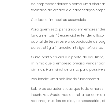
ao empreendedorismo como uma alternativa
facilitado ao crédito e à capacitação emp
Cuidados financeiros essenciais
Para quem está pensando em empreender, Ma
fundamentais. “É essencial entender o flux
capital de terceiros e a capacidade de p
da estratégia financeira inteligente”, alerta.
Outro ponto crucial é o ponto de equilíbrio
mínimo que a empresa precisa vender para
diminuir, é um sinal de alerta para possívei
Resiliência: uma habilidade fundamental
Sobre as características que todo empreen
incertezas. Gostamos de trabalhar com dad
recomeçar todos os dias, se necessário”, a