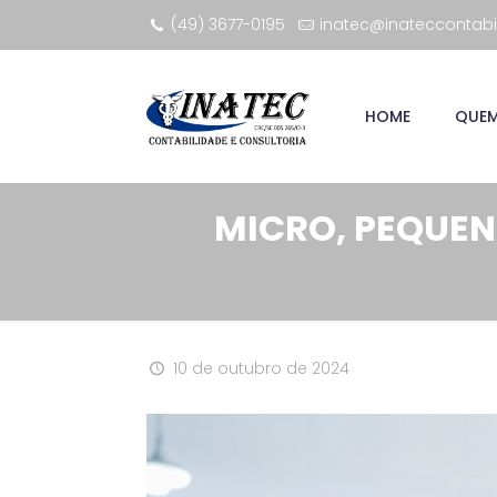
(49) 3677-0195
inatec@inateccontabi
HOME
QUE
MICRO, PEQUEN
10 de outubro de 2024