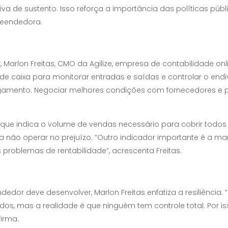
 de sustento. Isso reforça a importância das políticas púb
reendedora.
rlon Freitas, CMO da Agilize, empresa de contabilidade onli
o de caixa para monitorar entradas e saídas e controlar o en
agamento. Negociar melhores condições com fornecedores e 
, que indica o volume de vendas necessário para cobrir todos os
 não operar no prejuízo. “Outro indicador importante é a 
s problemas de rentabilidade”, acrescenta Freitas.
dedor deve desenvolver, Marlon Freitas enfatiza a resiliênci
os, mas a realidade é que ninguém tem controle total. Por is
firma.