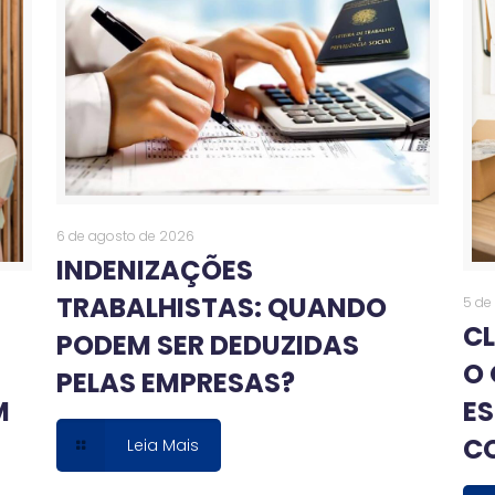
6 de agosto de 2026
INDENIZAÇÕES
TRABALHISTAS: QUANDO
5 de
CL
PODEM SER DEDUZIDAS
A
O 
PELAS EMPRESAS?
M
ES
C
Leia Mais