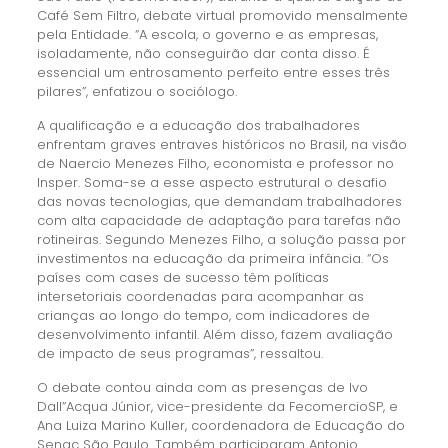
Café Sem Filtro, debate virtual promovido mensalmente
pela Entidade. “A escola, o governo e as empresas,
isoladamente, não conseguirão dar conta disso. É
essencial um entrosamento perfeito entre esses três
pilares”, enfatizou o sociólogo.
A qualificação e a educação dos trabalhadores
enfrentam graves entraves históricos no Brasil, na visão
de Naercio Menezes Filho, economista e professor no
Insper. Soma-se a esse aspecto estrutural o desafio
das novas tecnologias, que demandam trabalhadores
com alta capacidade de adaptação para tarefas não
rotineiras. Segundo Menezes Filho, a solução passa por
investimentos na educação da primeira infância. “Os
países com cases de sucesso têm políticas
intersetoriais coordenadas para acompanhar as
crianças ao longo do tempo, com indicadores de
desenvolvimento infantil. Além disso, fazem avaliação
de impacto de seus programas”, ressaltou.
O debate contou ainda com as presenças de Ivo
Dall”Acqua Júnior, vice-presidente da FecomercioSP, e
Ana Luiza Marino Kuller, coordenadora de Educação do
Senac São Paulo. Também participaram Antonio