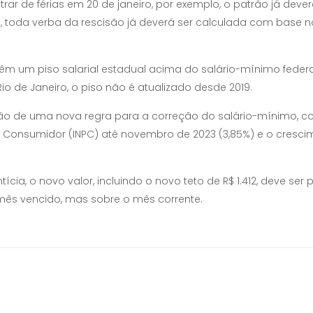
rar de férias em 20 de janeiro, por exemplo, o patrão já dever
, toda verba da rescisão já deverá ser calculada com base n
têm um piso salarial estadual acima do salário-mínimo federa
Rio de Janeiro, o piso não é atualizado desde 2019.
ção de uma nova regra para a correção do salário-mínimo, co
 Consumidor (INPC) até novembro de 2023 (3,85%) e o crescim
cia, o novo valor, incluindo o novo teto de R$ 1.412, deve ser 
mês vencido, mas sobre o mês corrente.