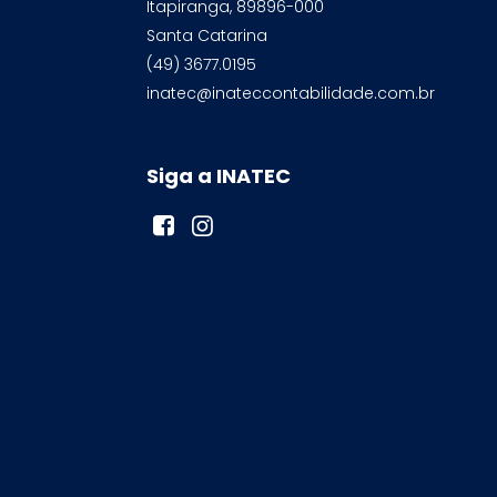
Itapiranga, 89896-000
Santa Catarina
(49) 3677.0195
inatec@inateccontabilidade.com.br
Siga a INATEC