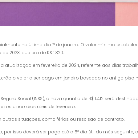
ialmente no último dia 1º de janeiro. O valor mínimo estabele
e 2023, que era de R$ 1.320.
a atualização em fevereiro de 2024, referente aos dias trabal
ão o valor a ser pago em janeiro baseado no antigo piso naci
o Seguro Social (INSS), a nova quantia de R$ 1.412 será destin
eiros cinco dias úteis de fevereiro.
m outras situações, como férias ou rescisão de contrato.
, por isso deverá ser pago até o 5º dia útil do mês seguinte, e