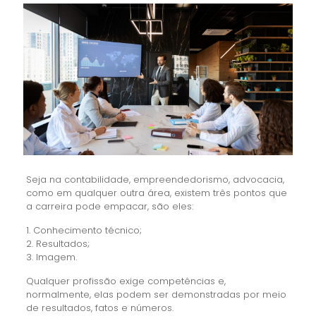
Seja na contabilidade, empreendedorismo, advocacia,
como em qualquer outra área, existem três pontos que
a carreira pode empacar, são eles:
1. Conhecimento técnico;
2. Resultados;
3. Imagem.
Qualquer profissão exige competências e,
normalmente, elas podem ser demonstradas por meio
de resultados, fatos e números.