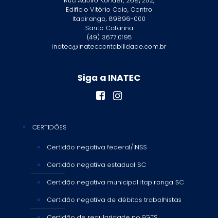
Rua Adolfo Konder, 268/202,
Edifício Vitório Caio, Centro
Itapiranga, 89896-000
Santa Catarina
(49) 3677.0195
inatec@inateccontabilidade.com.br
Siga a INATEC
CERTIDÕES
Certidão negativa federal/INSS
Certidão negativa estadual SC
Certidão negativa municipal itapiranga SC
Certidão negativa de débitos trabalhistas
Certidão de regularidade no FGTS