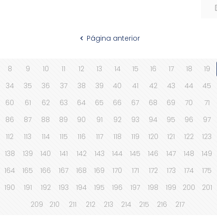
Página anterior
8
9
10
11
12
13
14
15
16
17
18
19
34
35
36
37
38
39
40
41
42
43
44
45
60
61
62
63
64
65
66
67
68
69
70
71
86
87
88
89
90
91
92
93
94
95
96
97
112
113
114
115
116
117
118
119
120
121
122
123
138
139
140
141
142
143
144
145
146
147
148
149
164
165
166
167
168
169
170
171
172
173
174
175
190
191
192
193
194
195
196
197
198
199
200
201
209
210
211
212
213
214
215
216
217