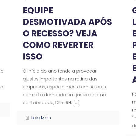
EQUIPE
DESMOTIVADA APÓS
O RECESSO? VEJA
COMO REVERTER
ISSO
do
O início do ano tende a provocar
ajustes importantes na rotina das
to
empresas, especialmente em setores
P
com alta demanda em janeiro, como
m
contabilidade, DP e RH:
[…]
r
Leia Mais
í
d