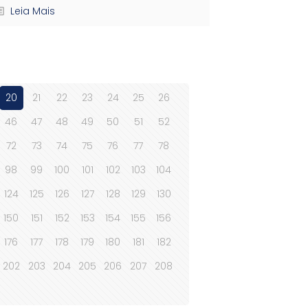
Leia Mais
20
21
22
23
24
25
26
46
47
48
49
50
51
52
72
73
74
75
76
77
78
98
99
100
101
102
103
104
124
125
126
127
128
129
130
150
151
152
153
154
155
156
176
177
178
179
180
181
182
202
203
204
205
206
207
208