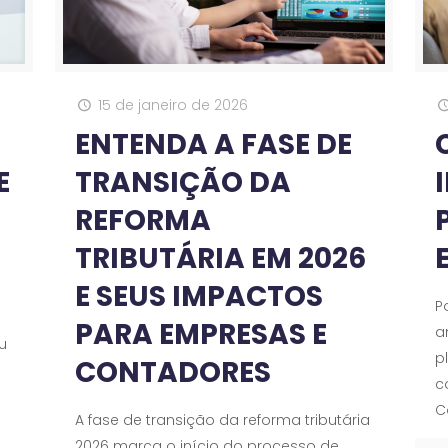
15 de janeiro de 2026
ENTENDA A FASE DE
E
TRANSIÇÃO DA
REFORMA
TRIBUTÁRIA EM 2026
E SEUS IMPACTOS
P
PARA EMPRESAS E
a
u
p
CONTADORES
c
C
A fase de transição da reforma tributária
2026 marca o início do processo de