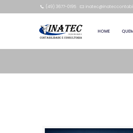
(49) 3677-0195
inatec@inateccontabi
HOME
QUE