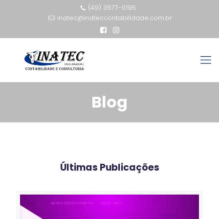
(49) 3677-0195
inatec@inateccontabilidade.com.br
Blog
Últimas Publicações