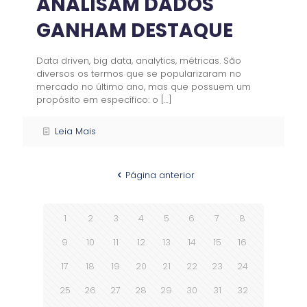
ANALISAM DADOS
GANHAM DESTAQUE
Data driven, big data, analytics, métricas. São
diversos os termos que se popularizaram no
mercado no último ano, mas que possuem um
propósito em específico: o
[…]
Leia Mais
Página anterior
1
2
3
4
5
6
7
8
9
10
11
12
13
14
15
16
17
18
19
20
21
22
23
24
25
26
27
28
29
30
31
32