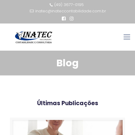
(49) 3677-0195
inatec@inateccontabilidade.com.br
Blog
Últimas Publicações