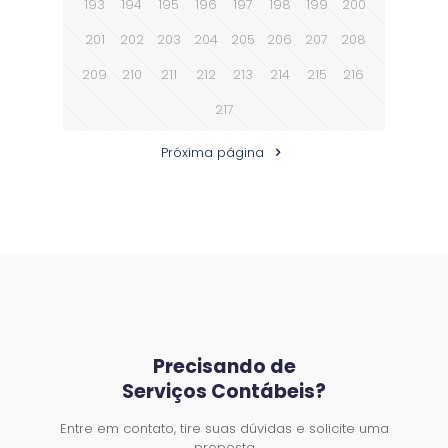
193
194
195
196
197
198
199
200
201
202
203
204
205
206
207
208
209
210
211
212
213
214
215
216
217
Próxima página
Precisando de
Serviços Contábeis?
Entre em contato, tire suas dúvidas e solicite uma
proposta