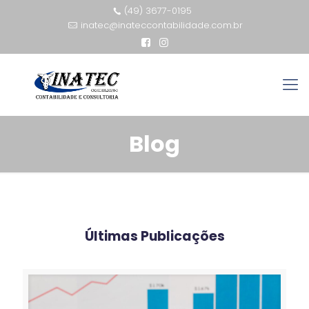
(49) 3677-0195
inatec@inateccontabilidade.com.br
Blog
Últimas Publicações