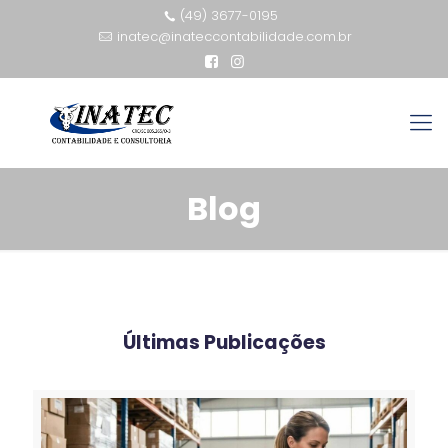
(49) 3677-0195
inatec@inateccontabilidade.com.br
Blog
Últimas Publicações