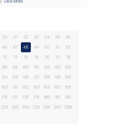
Leia Mais
20
21
22
23
24
25
26
46
47
48
49
50
51
52
72
73
74
75
76
77
78
98
99
100
101
102
103
104
124
125
126
127
128
129
130
150
151
152
153
154
155
156
176
177
178
179
180
181
182
202
203
204
205
206
207
208