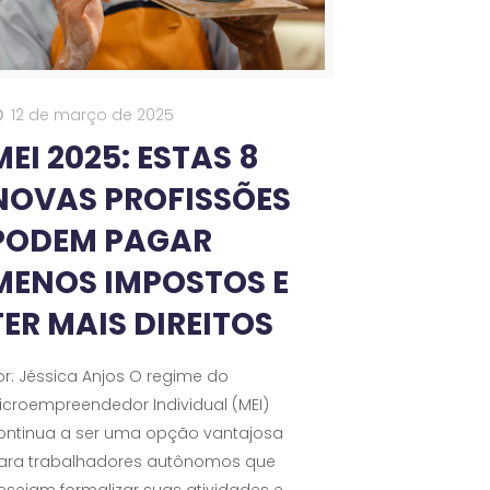
12 de março de 2025
MEI 2025: ESTAS 8
NOVAS PROFISSÕES
PODEM PAGAR
MENOS IMPOSTOS E
TER MAIS DIREITOS
or: Jéssica Anjos O regime do
icroempreendedor Individual (MEI)
ontinua a ser uma opção vantajosa
ara trabalhadores autônomos que
esejam formalizar suas atividades e