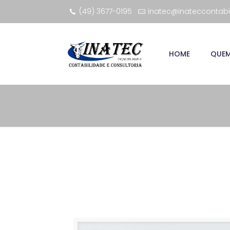
(49) 3677-0195
inatec@inateccontabi
HOME
QUE