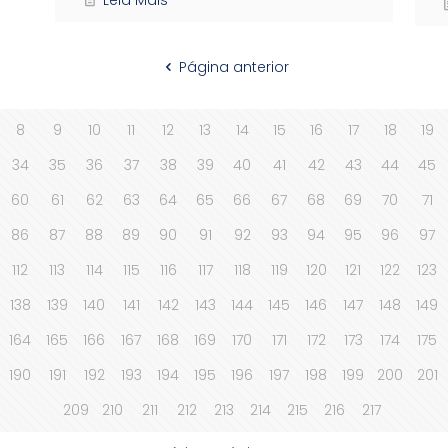
Página anterior
8
9
10
11
12
13
14
15
16
17
18
19
34
35
36
37
38
39
40
41
42
43
44
45
60
61
62
63
64
65
66
67
68
69
70
71
86
87
88
89
90
91
92
93
94
95
96
97
112
113
114
115
116
117
118
119
120
121
122
123
138
139
140
141
142
143
144
145
146
147
148
149
164
165
166
167
168
169
170
171
172
173
174
175
190
191
192
193
194
195
196
197
198
199
200
201
209
210
211
212
213
214
215
216
217