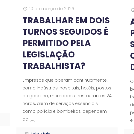
10 de março de 2025
TRABALHAR EM DOIS
TURNOS SEGUIDOS É
PERMITIDO PELA
LEGISLAÇÃO
TRABALHISTA?
Empresas que operam continuamente,
O
como indústrias, hospitais, hotéis, postos
b
de gasolina, mercados e restaurantes 24
t
horas, além de serviços essenciais
d
como polícia e bombeiros, dependem
p
de
[…]
e
Leia Mais