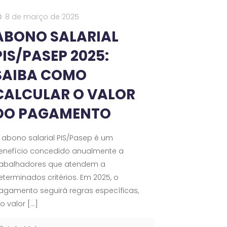
8 de março de 2025
ABONO SALARIAL
PIS/PASEP 2025:
SAIBA COMO
CALCULAR O VALOR
DO PAGAMENTO
 abono salarial PIS/Pasep é um
enefício concedido anualmente a
rabalhadores que atendem a
eterminados critérios. Em 2025, o
agamento seguirá regras específicas,
 o valor
[…]