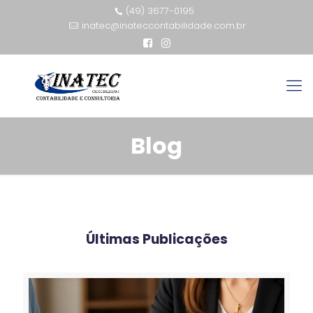
(49) 3677-0195
inatec@inateccontabilidade.com.br
Blog
Últimas Publicações