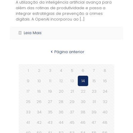
A utilização da inteligência artificial avança para
além das rotinas de produtividade e passa a
integrar estratégias de prevenção a crimes
digitais. A OpenAI incorporou ao
[…]
Leia Mais
Página anterior
1
2
3
4
5
6
7
8
9
10
11
12
13
14
15
16
17
18
19
20
21
22
23
24
25
26
27
28
29
30
31
32
33
34
35
36
37
38
39
40
41
42
43
44
45
46
47
48
49
50
51
52
53
54
55
56