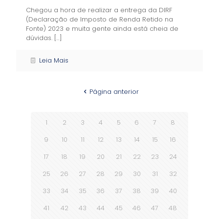
Chegou a hora de realizar a entrega da DIRF
(Declaração de Imposto de Renda Retido na
Fonte) 2023 e muita gente ainda está cheia de
dúvidas.
[…]
Leia Mais
Página anterior
1
2
3
4
5
6
7
8
9
10
11
12
13
14
15
16
17
18
19
20
21
22
23
24
25
26
27
28
29
30
31
32
33
34
35
36
37
38
39
40
41
42
43
44
45
46
47
48