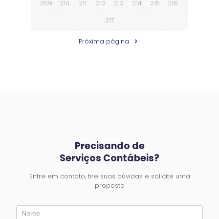
209
210
211
212
213
214
215
216
217
Próxima página
Precisando de
Serviços Contábeis?
Entre em contato, tire suas dúvidas e solicite uma
proposta
Entre
em