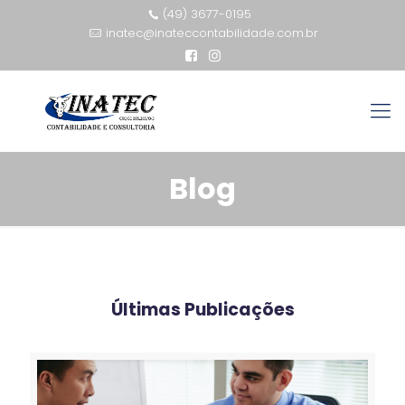
(49) 3677-0195
inatec@inateccontabilidade.com.br
Blog
Últimas Publicações