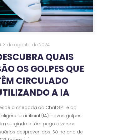
3 de agosto de 2024
DESCUBRA QUAIS
SÃO OS GOLPES QUE
TÊM CIRCULADO
UTILIZANDO A IA
esde a chegada do ChatGPT e da
teligência artificial (IA), novos golpes
êm surgindo e têm pego diversos
suários desprevenidos. Só no ano de
023, foram
[…]