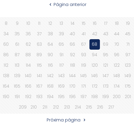
Página anterior
8
9
10
11
12
13
14
15
16
17
18
19
34
35
36
37
38
39
40
41
42
43
44
45
60
61
62
63
64
65
66
67
68
69
70
71
86
87
88
89
90
91
92
93
94
95
96
97
112
113
114
115
116
117
118
119
120
121
122
123
138
139
140
141
142
143
144
145
146
147
148
149
164
165
166
167
168
169
170
171
172
173
174
175
190
191
192
193
194
195
196
197
198
199
200
201
209
210
211
212
213
214
215
216
217
Próxima página