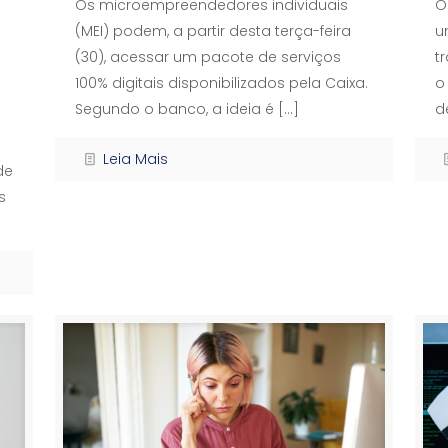
Os microempreendedores individuais
O
(MEI) podem, a partir desta terça-feira
u
(30), acessar um pacote de serviços
t
100% digitais disponibilizados pela Caixa.
o
Segundo o banco, a ideia é
[…]
d
Leia Mais
de
s