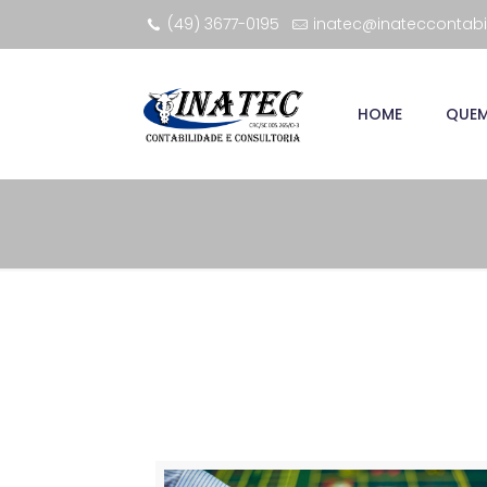
(49) 3677-0195
inatec@inateccontabi
HOME
QUE