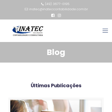
(49) 3677-0195
inatec@inateccontabilidade.com.br
Blog
Últimas Publicações