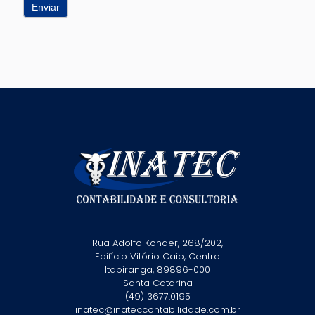
Enviar
Rua Adolfo Konder, 268/202,
Edifício Vitório Caio, Centro
Itapiranga, 89896-000
Santa Catarina
(49) 3677.0195
inatec@inateccontabilidade.com.br