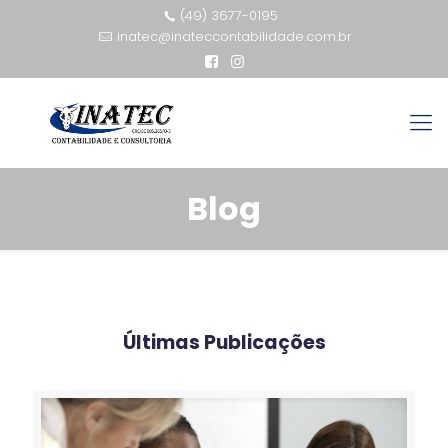
(49) 3677-0195
inatec@inateccontabilidade.com.br
Blog
Últimas Publicações