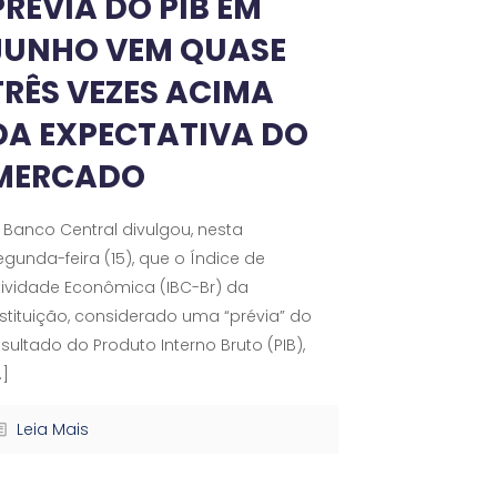
PRÉVIA DO PIB EM
JUNHO VEM QUASE
TRÊS VEZES ACIMA
DA EXPECTATIVA DO
MERCADO
 Banco Central divulgou, nesta
egunda-feira (15), que o Índice de
tividade Econômica (IBC-Br) da
nstituição, considerado uma “prévia” do
esultado do Produto Interno Bruto (PIB),
…]
Leia Mais