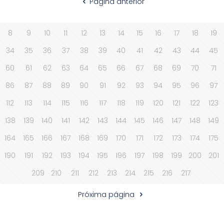
Página anterior
8
9
10
11
12
13
14
15
16
17
18
19
34
35
36
37
38
39
40
41
42
43
44
45
60
61
62
63
64
65
66
67
68
69
70
71
86
87
88
89
90
91
92
93
94
95
96
97
112
113
114
115
116
117
118
119
120
121
122
123
138
139
140
141
142
143
144
145
146
147
148
149
164
165
166
167
168
169
170
171
172
173
174
175
190
191
192
193
194
195
196
197
198
199
200
201
209
210
211
212
213
214
215
216
217
Próxima página