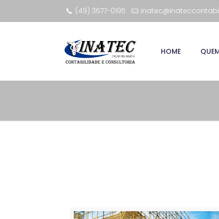
(49) 3677-0195
inatec@inateccontabi
HOME
QUE