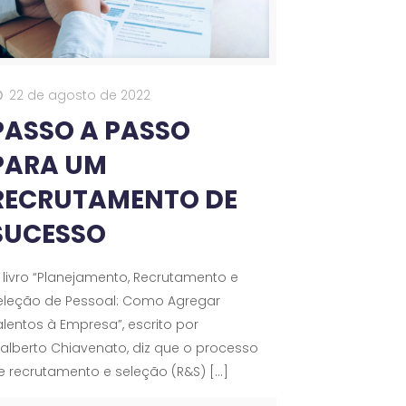
22 de agosto de 2022
PASSO A PASSO
PARA UM
RECRUTAMENTO DE
SUCESSO
 livro “Planejamento, Recrutamento e
eleção de Pessoal: Como Agregar
alentos à Empresa”, escrito por
dalberto Chiavenato, diz que o processo
e recrutamento e seleção (R&S)
[…]