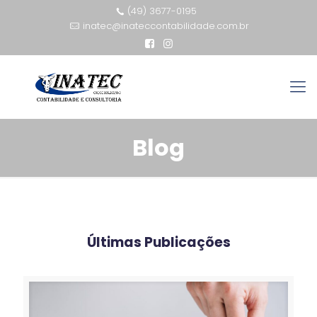
(49) 3677-0195
inatec@inateccontabilidade.com.br
Blog
Últimas Publicações