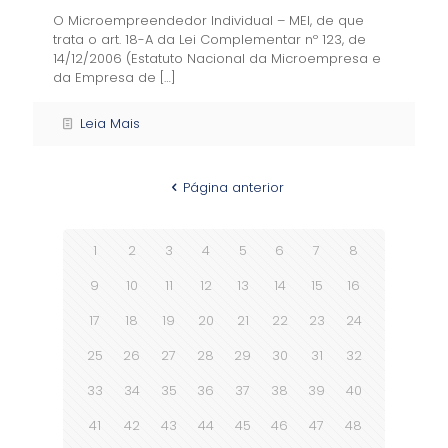
O Microempreendedor Individual – MEI, de que
trata o art. 18-A da Lei Complementar nº 123, de
14/12/2006 (Estatuto Nacional da Microempresa e
da Empresa de
[…]
Leia Mais
Página anterior
1
2
3
4
5
6
7
8
9
10
11
12
13
14
15
16
17
18
19
20
21
22
23
24
25
26
27
28
29
30
31
32
33
34
35
36
37
38
39
40
41
42
43
44
45
46
47
48