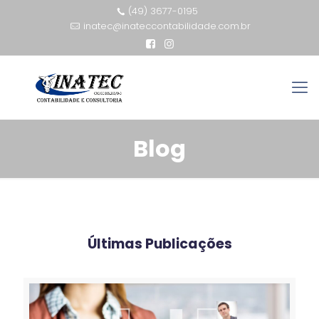
(49) 3677-0195
inatec@inateccontabilidade.com.br
Blog
Últimas Publicações