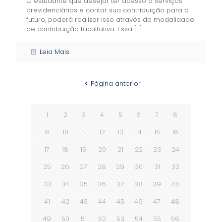
O estudante que desejar ter acesso a serviços
previdenciários e contar sua contribuição para o
futuro, poderá realizar isso através da modalidade
de contribuição facultativa. Essa
[…]
Leia Mais
Página anterior
1
2
3
4
5
6
7
8
9
10
11
12
13
14
15
16
17
18
19
20
21
22
23
24
25
26
27
28
29
30
31
32
33
34
35
36
37
38
39
40
41
42
43
44
45
46
47
48
49
50
51
52
53
54
55
56