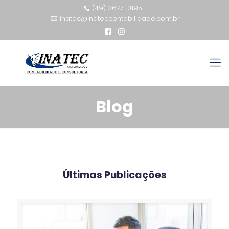
(49) 3677-0195
inatec@inateccontabilidade.com.br
Blog
Últimas Publicações