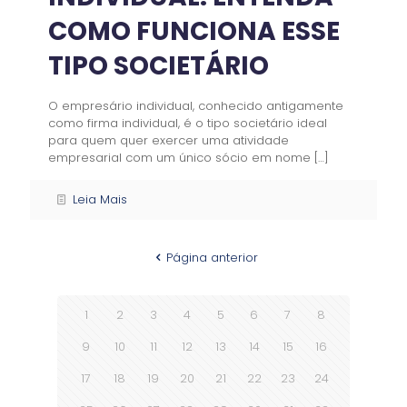
COMO FUNCIONA ESSE
TIPO SOCIETÁRIO
O empresário individual, conhecido antigamente
como firma individual, é o tipo societário ideal
para quem quer exercer uma atividade
empresarial com um único sócio em nome
[…]
Leia Mais
Página anterior
1
2
3
4
5
6
7
8
9
10
11
12
13
14
15
16
17
18
19
20
21
22
23
24