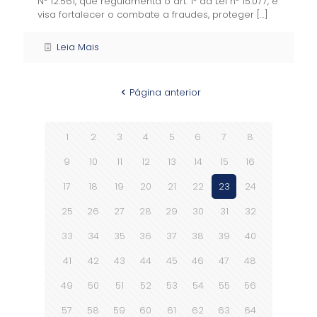
Nº 12.561, que regulamenta o art. 1º da Lei nº 15.077, e
visa fortalecer o combate a fraudes, proteger
[…]
Leia Mais
Página anterior
1
2
3
4
5
6
7
8
9
10
11
12
13
14
15
16
17
18
19
20
21
22
23
24
25
26
27
28
29
30
31
32
33
34
35
36
37
38
39
40
41
42
43
44
45
46
47
48
49
50
51
52
53
54
55
56
57
58
59
60
61
62
63
64