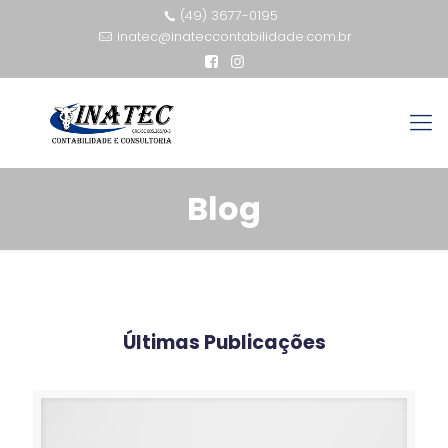
(49) 3677-0195
inatec@inateccontabilidade.com.br
Blog
Últimas Publicações