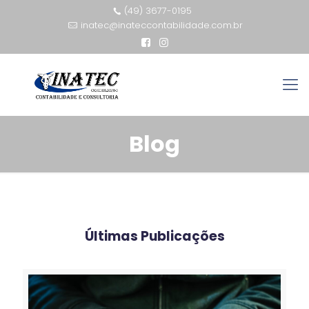
(49) 3677-0195
inatec@inateccontabilidade.com.br
Blog
Últimas Publicações