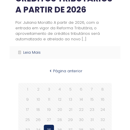
A PARTIR DE 2026
Por: Juliana Moratto A partir de 2026, com a
entrada em vigor da Reforma Tributária, o
aproveitamento de créditos tributários será
automatizado e atrelado ao novo
[…]
Leia Mais
Página anterior
1
2
3
4
5
6
7
8
9
10
11
12
13
14
15
16
17
18
19
20
21
22
23
24
25
26
27
28
29
30
31
32
33
34
35
36
37
38
39
40