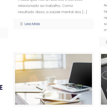
N
relacionado ao trabalho. Como
t
resultado disso, a saúde mental dos
[…]
r
Leia Mais
s
m
E