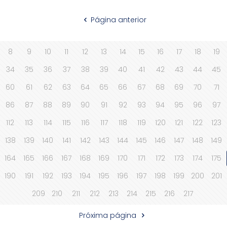
Página anterior
8
9
10
11
12
13
14
15
16
17
18
19
34
35
36
37
38
39
40
41
42
43
44
45
60
61
62
63
64
65
66
67
68
69
70
71
86
87
88
89
90
91
92
93
94
95
96
97
112
113
114
115
116
117
118
119
120
121
122
123
138
139
140
141
142
143
144
145
146
147
148
149
164
165
166
167
168
169
170
171
172
173
174
175
190
191
192
193
194
195
196
197
198
199
200
201
209
210
211
212
213
214
215
216
217
Próxima página