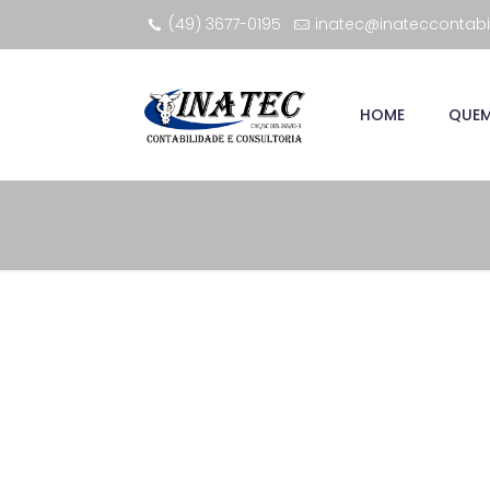
(49) 3677-0195
inatec@inateccontabi
HOME
QUE