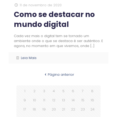
11 de novembro de 2020
Como se destacar no
mundo digital
Cada vez mais o digital tem se tornado um
ambiente onde o que se destaca é ser autêntico. E
agora, no momento em que vivemos, onde
[…]
Leia Mais
Página anterior
1
2
3
4
5
6
7
8
9
10
11
12
13
14
15
16
17
18
19
20
21
22
23
24