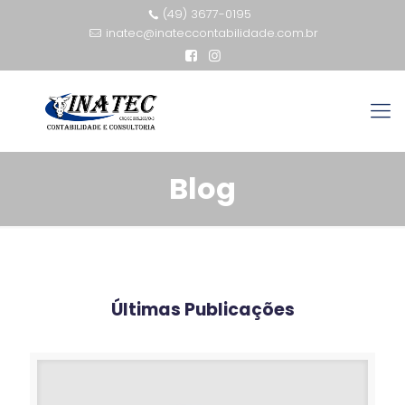
(49) 3677-0195
inatec@inateccontabilidade.com.br
Blog
Últimas Publicações